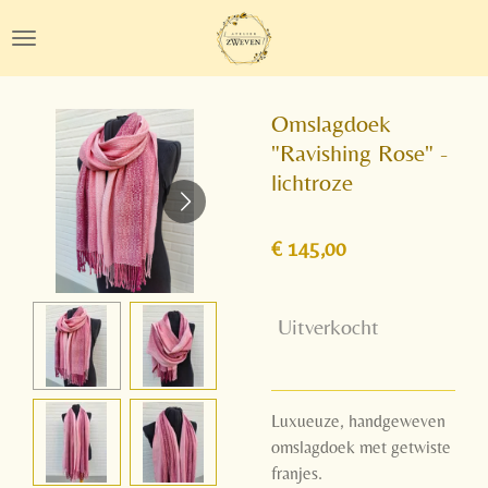
Ga
direct
naar
de
Omslagdoek
hoofdinhoud
"Ravishing Rose" -
lichtroze
€ 145,00
Uitverkocht
Luxueuze, handgeweven
omslagdoek met getwiste
franjes.